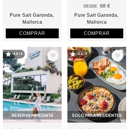
68 €
DESDE
Pure Salt Garonda
Pure Salt Garonda
Mallorca
Mallorca
COMPRAR
COMPRAR
4.6 / 5
4.4 / 5
Image
Image
RESERVA INMEDIATA
SOLO PARA RESIDENTES