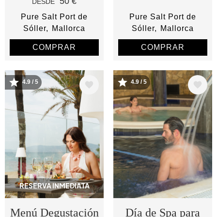
50 €
DESDE
Pure Salt Port de
Pure Salt Port de
Sóller
Mallorca
Sóller
Mallorca
COMPRAR
COMPRAR
4.9 / 5
4.9 / 5
Image
Image
RESERVA INMEDIATA
Menú Degustación
Día de Spa para