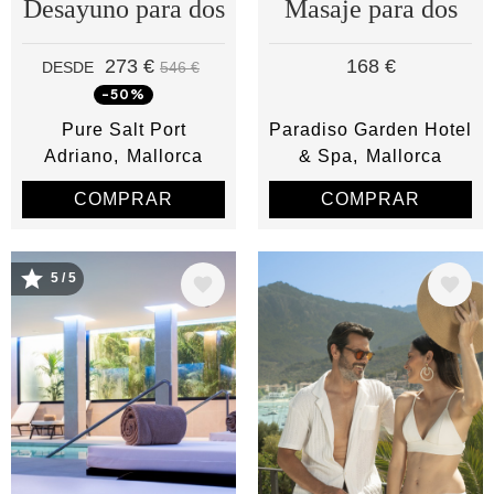
Desayuno para dos
Masaje para dos
273 €
168 €
DESDE
546 €
-50%
Pure Salt Port
Paradiso Garden Hotel
Adriano
Mallorca
& Spa
Mallorca
COMPRAR
COMPRAR
5 / 5
Image
Image