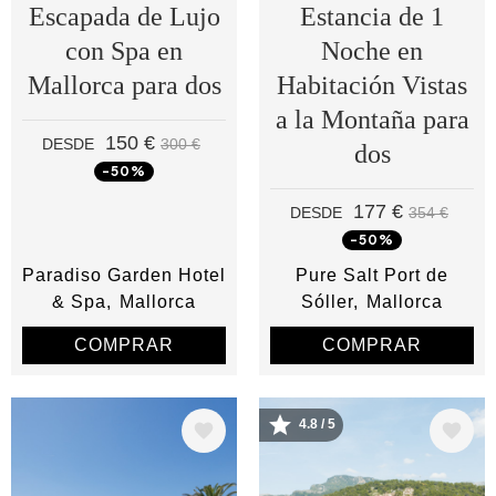
Escapada de Lujo
Estancia de 1
con Spa en
Noche en
Mallorca para dos
Habitación Vistas
a la Montaña para
150 €
DESDE
300 €
dos
-50%
177 €
DESDE
354 €
-50%
Paradiso Garden Hotel
Pure Salt Port de
& Spa
Mallorca
Sóller
Mallorca
COMPRAR
COMPRAR
4.8 / 5
Image
Image