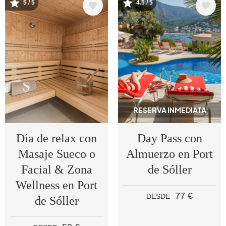
5 / 5
4.5 / 5
Image
Image
RESERVA INMEDIATA
Día de relax con
Day Pass con
Masaje Sueco o
Almuerzo en Port
Facial & Zona
de Sóller
Wellness en Port
77 €
DESDE
de Sóller