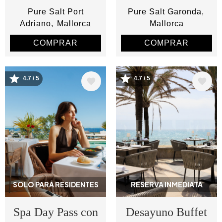
Pure Salt Port
Pure Salt Garonda
Adriano
Mallorca
Mallorca
COMPRAR
COMPRAR
4.7 / 5
4.7 / 5
Image
Image
SOLO PARA RESIDENTES
RESERVA INMEDIATA
Spa Day Pass con
Desayuno Buffet