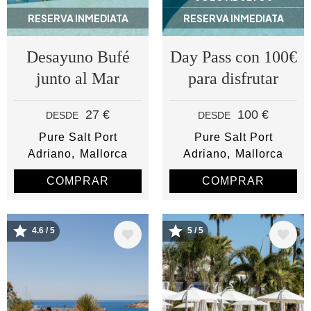
RESERVA INMEDIATA
RESERVA INMEDIATA
Desayuno Bufé
Day Pass con 100€
junto al Mar
para disfrutar
27 €
100 €
DESDE
DESDE
Pure Salt Port
Pure Salt Port
Adriano
Mallorca
Adriano
Mallorca
COMPRAR
COMPRAR
4.6 / 5
5 / 5
Image
Image