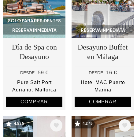
SOLO PARA RESIDENTES
RESERVA INMEDIATA
RESERVA INMEDIATA
Día de Spa con
Desayuno Buffet
Desayuno
en Málaga
59 €
16 €
DESDE
DESDE
Pure Salt Port
Hotel MAC Puerto
Adriano
Mallorca
Marina
COMPRAR
COMPRAR
4.5 / 5
4.2 / 5
Image
Image