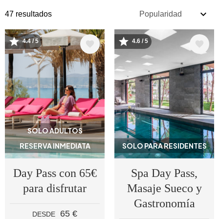
47 resultados
4.4 / 5
4.6 / 5
Image
Image
SOLO ADULTOS
RESERVA INMEDIATA
SOLO PARA RESIDENTES
Day Pass con 65€
Spa Day Pass,
para disfrutar
Masaje Sueco y
Gastronomía
65 €
DESDE