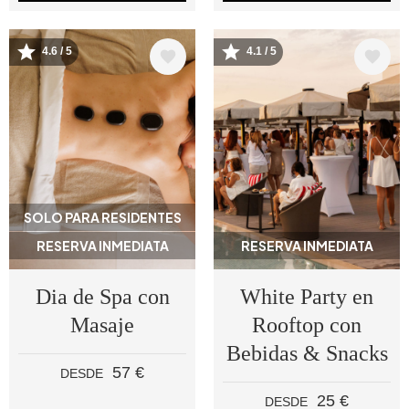
4.6 / 5
4.1 / 5
Image
Image
SOLO PARA RESIDENTES
RESERVA INMEDIATA
RESERVA INMEDIATA
Dia de Spa con
White Party en
Masaje
Rooftop con
Bebidas & Snacks
57 €
DESDE
25 €
DESDE