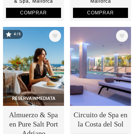
& Spa
Mallorca
Mallorca
COMPRAR
COMPRAR
4 / 5
Image
Image
RESERVA INMEDIATA
Almuerzo & Spa
Circuito de Spa en
en Pure Salt Port
la Costa del Sol
Adriano