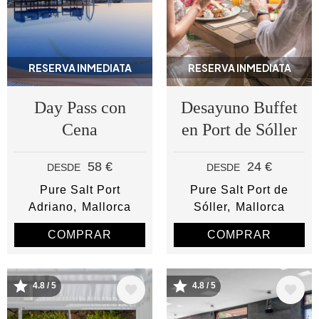
RESERVA INMEDIATA
RESERVA INMEDIATA
Day Pass con
Desayuno Buffet
Cena
en Port de Sóller
58 €
24 €
DESDE
DESDE
Pure Salt Port
Pure Salt Port de
Adriano
Mallorca
Sóller
Mallorca
COMPRAR
COMPRAR
4.8 / 5
4.8 / 5
Image
Image