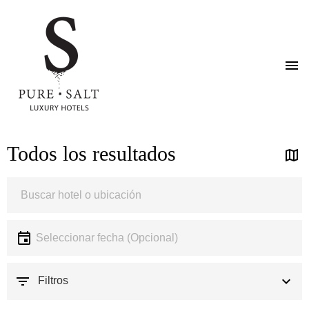
Pasar
Todos los resultados
al
contenido
principal
Ubicación
Ubicación
Fecha
Seleccionar fecha
Filtros