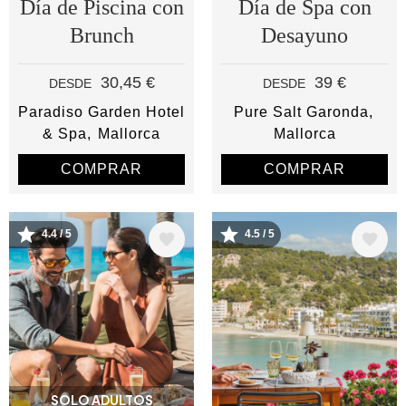
Día de Piscina con
Día de Spa con
Brunch
Desayuno
30,45 €
39 €
DESDE
DESDE
Paradiso Garden Hotel
Pure Salt Garonda
& Spa
Mallorca
Mallorca
COMPRAR
COMPRAR
4.4 / 5
4.5 / 5
Image
Image
SOLO ADULTOS