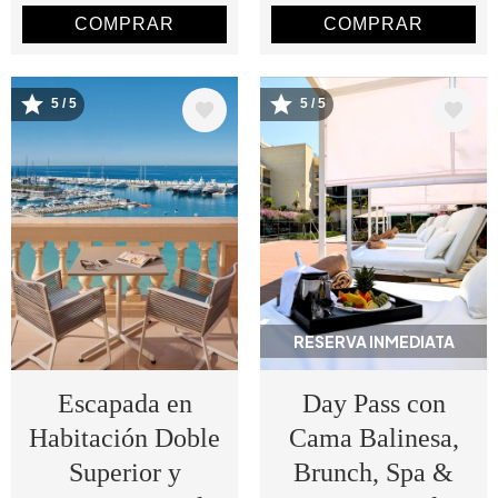
COMPRAR
COMPRAR
5 / 5
5 / 5
Image
Image
RESERVA INMEDIATA
Escapada en
Day Pass con
Habitación Doble
Cama Balinesa,
Superior y
Brunch, Spa &