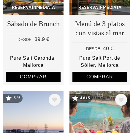
RESERVA INMEDIATA
RESERVA INMEDIATA
Sábado de Brunch
Menú de 3 platos
con vistas al mar
39,9 €
DESDE
40 €
DESDE
Pure Salt Garonda
Pure Salt Port de
Mallorca
Sóller
Mallorca
COMPRAR
COMPRAR
5 / 5
4.8 / 5
Image
Image