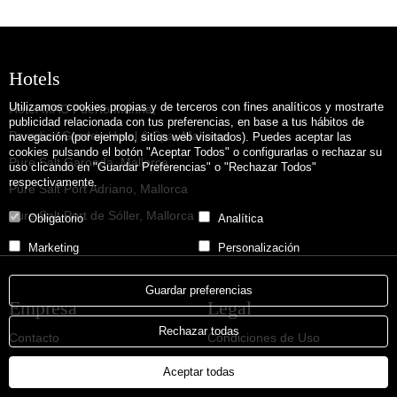
Hotels
Utilizamos cookies propias y de terceros con fines analíticos y mostrarte
Hotel MAC Puerto Marina,
publicidad relacionada con tus preferencias, en base a tus hábitos de
Paradiso Garden Hotel & Spa, Mallorca
navegación (por ejemplo, sitios web visitados). Puedes aceptar las
cookies pulsando el botón "Aceptar Todos" o configurarlas o rechazar su
Pure Salt Garonda, Mallorca
uso clicando en "Guardar Preferencias" o "Rechazar Todos"
respectivamente.
Pure Salt Port Adriano, Mallorca
Pure Salt Port de Sóller, Mallorca
Obligatorio
Analítica
Marketing
Personalización
Guardar preferencias
Empresa
Legal
Rechazar todas
Contacto
Condiciones de Uso
Política de Privacidad
Pure Salt Web
Aceptar todas