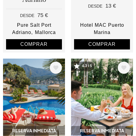
13 €
DESDE
75 €
DESDE
Pure Salt Port
Hotel MAC Puerto
Adriano
Mallorca
Marina
COMPRAR
COMPRAR
4.3 / 5
Image
Image
RESERVA INMEDIATA
RESERVA INMEDIATA