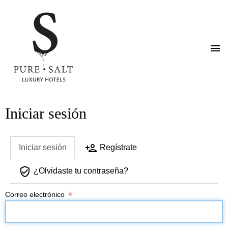
Pasar
Iniciar sesión
al
contenido
principal
Iniciar sesión
Regístrate
Solapas
¿Olvidaste tu contraseña?
principales
Correo electrónico