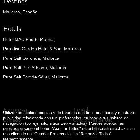
Destinos
Mallorca, España
Hotels
Hotel MAC Puerto Marina,
Paradiso Garden Hotel & Spa, Mallorca
Pure Salt Garonda, Mallorca
Pure Salt Port Adriano, Mallorca
Pure Salt Port de Sóller, Mallorca
Empresa
Legal
Utilizamos cookies propias y de terceros con fines analíticos y mostrarte
publicidad relacionada con tus preferencias, en base a tus hábitos de
Contacto
Condiciones de Uso
navegación (por ejemplo, sitios web visitados). Puedes aceptar las
cookies pulsando el botón "Aceptar Todos" o configurarlas o rechazar su
Política de Privacidad
Pure Salt Web
uso clicando en "Guardar Preferencias" o "Rechazar Todos"
respectivamente.