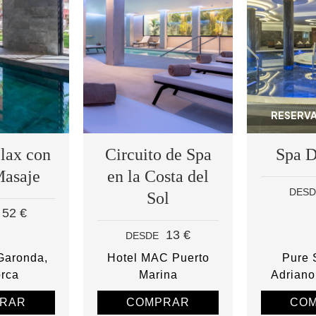
RESERVA
elax con
Circuito de Spa
Spa D
Masaje
en la Costa del
DESD
Sol
52 €
13 €
DESDE
 Garonda
Hotel MAC Puerto
Pure S
orca
Marina
Adriano
RAR
COMPRAR
CO