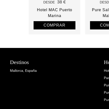
38 €
DESDE
DESD
Hotel MAC Puerto
Pure Sal
Marina
Mal
COMPRAR
CO
Destinos
Ho
Mallorca, España
Ho
Par
Pur
Pur
Pur