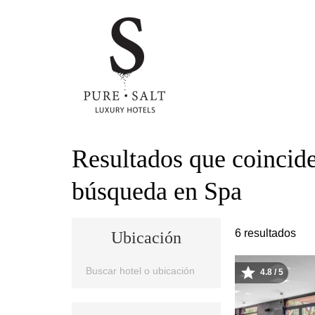
Pasar
Resultados que coincide
al
contenido
búsqueda en Spa
principal
6 resultados
Ubicación
Ubicación
4.8 / 5
Image